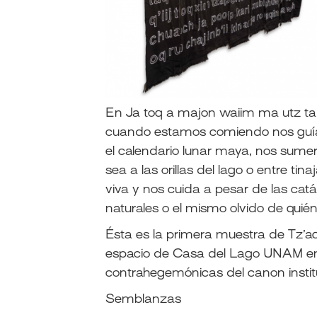
En Ja toq a majon waiim ma utz ta n
cuando estamos comiendo nos guían
el calendario lunar maya, nos sume
sea a las orillas del lago o entre ti
viva y nos cuida a pesar de las catá
naturales o el mismo olvido de qui
Ésta es la primera muestra de Tz’aq
espacio de Casa del Lago UNAM enfo
contrahegemónicas del canon instit
Semblanzas