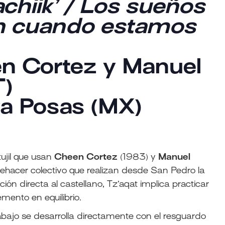
wachiik’ / Los sueños
n cuando estamos
en Cortez y Manuel
T)
va Posas (MX)
ujil que usan
Cheen Cortez
(1983) y
Manuel
uehacer colectivo que realizan desde San Pedro la
ón directa al castellano, Tz’aqat implica practicar
emento en equilibrio.
rabajo se desarrolla directamente con el resguardo