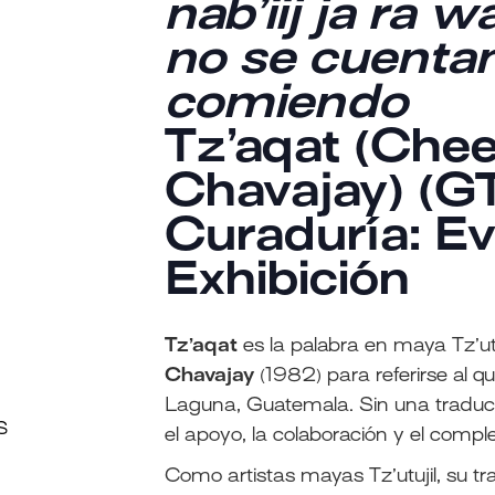
nab’iij ja ra 
no se cuenta
comiendo
Tz’aqat (Che
Chavajay) (G
Curaduría: E
Exhibición
Tz’aqat
es la palabra en maya Tz’ut
Chavajay
(1982) para referirse al q
Laguna, Guatemala. Sin una traducci
S
el apoyo, la colaboración y el compl
Como artistas mayas Tz’utujil, su t