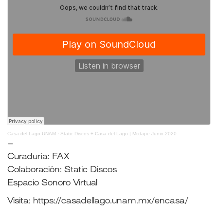
Casa del Lago UNAM
·
Static Discos + Casa del Lago | Mixtape Junio 2020
–
Curaduría: FAX
Colaboración: Static Discos
Espacio Sonoro Virtual
Visita:
https://casadellago.unam.mx/encasa/