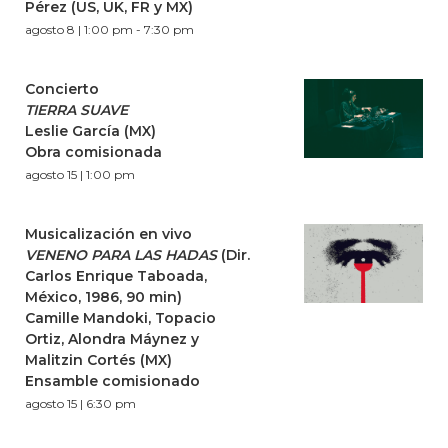
Pérez (US, UK, FR y MX)
agosto 8 | 1:00 pm
-
7:30 pm
Concierto
TIERRA SUAVE
Leslie García (MX)
Obra comisionada
agosto 15 | 1:00 pm
Musicalización en vivo
VENENO PARA LAS HADAS
(Dir.
Carlos Enrique Taboada,
México, 1986, 90 min)
Camille Mandoki, Topacio
Ortiz, Alondra Máynez y
Malitzin Cortés (MX)
Ensamble comisionado
agosto 15 | 6:30 pm