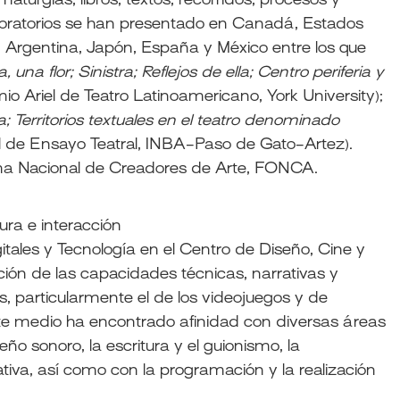
aturgias, libros, textos, recorridos, procesos y
laboratorios se han presentado en Canadá, Estados
, Argentina, Japón, España y México entre los que
una flor; Sinistra; Reflejos de ella; Centro periferia y
io Ariel de Teatro Latinoamericano, York University);
ra; Territorios textuales en el teatro denominado
l de Ensayo Teatral, INBA-Paso de Gato-Artez).
ma Nacional de Creadores de Arte, FONCA.
ura e interacción
gitales y Tecnología en el Centro de Diseño, Cine y
ación de las capacidades técnicas, narrativas y
s, particularmente el de los videojuegos y de
ste medio ha encontrado afinidad con diversas áreas
eño sonoro, la escritura y el guionismo, la
ativa, así como con la programación y la realización