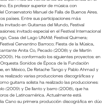
tino. Es profesor superior de música con
del Conservatorio Manuel de Falla de Buenos Aires.
ntos países. Entre sus participaciones más
a invitado en Guitarras del Mundo, Festival
iones; invitado especial en el Festival Internacional
Tango, Casa del Lago UNAM; Festival Quimera;
 Festival Cervantino Barroco; Fiesta de la Música,
 cantante Anita Co, Pecado (2008) y de Martín
2009). Ha conformado los siguientes proyectos: en
la Orquesta Sonidos de Época de la Fundación
ue, en México, De Retache Tango y Pablo Ahmad y
ha realizado varias producciones discográficas y
Como guitarra solista ha realizado las producciones:
ablo (2009) y De llanto y barro (2008), que ha
s foros de Latinoamérica. Actualmente está
adia Cano su primera producción discográfica en dúo