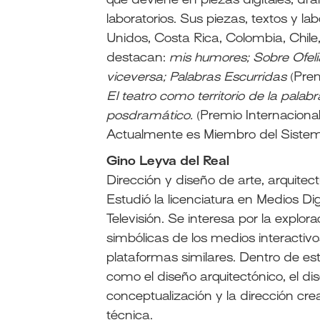
que deviene en piezas digitales, dram
laboratorios. Sus piezas, textos y 
Unidos, Costa Rica, Colombia, Chile
destacan:
mis humores; Sobre Ofelia, 
viceversa; Palabras Escurridas
(Prem
El teatro como territorio de la palab
posdramático.
(Premio Internaciona
Actualmente es Miembro del Siste
Gino Leyva del Real
Dirección y diseño de arte, arquitect
Estudió la licenciatura en Medios Di
Televisión. Se interesa por la explor
simbólicas de los medios interactivo
plataformas similares. Dentro de e
como el diseño arquitectónico, el dis
conceptualización y la dirección cre
técnica.