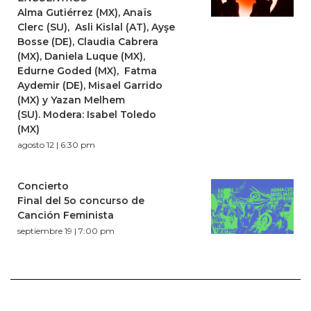
Alma Gutiérrez (MX), Anaïs
Clerc (SU), Asli Kislal (AT), Ayşe
Bosse (DE), Claudia Cabrera
(MX), Daniela Luque (MX),
Edurne Goded (MX), Fatma
Aydemir (DE), Misael Garrido
(MX) y Yazan Melhem
(SU). Modera: Isabel Toledo
(MX)
agosto 12 | 6:30 pm
Concierto
Final del 5o concurso de
Canción Feminista
septiembre 19 | 7:00 pm