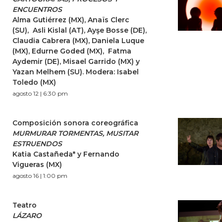
ENCUENTROS
Alma Gutiérrez (MX), Anaïs Clerc
(SU), Asli Kislal (AT), Ayşe Bosse (DE),
Claudia Cabrera (MX), Daniela Luque
(MX), Edurne Goded (MX), Fatma
Aydemir (DE), Misael Garrido (MX) y
Yazan Melhem (SU). Modera: Isabel
Toledo (MX)
agosto 12 | 6:30 pm
Composición sonora coreográfica
MURMURAR TORMENTAS, MUSITAR
ESTRUENDOS
Katia Castañeda* y Fernando
Vigueras (MX)
agosto 16 | 1:00 pm
Teatro
LÁZARO