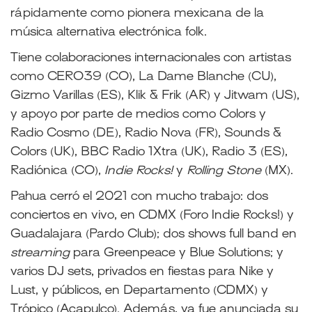
rápidamente como pionera mexicana de la
música alternativa electrónica folk.
Tiene colaboraciones internacionales con artistas
como CERO39 (CO), La Dame Blanche (CU),
Gizmo Varillas (ES), Klik & Frik (AR) y Jitwam (US),
y apoyo por parte de medios como Colors y
Radio Cosmo (DE), Radio Nova (FR), Sounds &
Colors (UK), BBC Radio 1Xtra (UK), Radio 3 (ES),
Radiónica (CO),
Indie Rocks!
y
Rolling Stone
(MX).
Pahua cerró el 2021 con mucho trabajo: dos
conciertos en vivo, en CDMX (Foro Indie Rocks!) y
Guadalajara (Pardo Club); dos shows full band en
streaming
para Greenpeace y Blue Solutions; y
varios DJ sets, privados en fiestas para Nike y
Lust, y públicos, en Departamento (CDMX) y
Trópico (Acapulco). Además, ya fue anunciada su