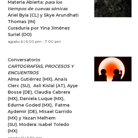
Materia Abierta:
para los
tiempos de cuevas sónicas
Ariel Byía (CL) y Skye Arundhati
Thomas (IN)
Curaduría por Yina Jiménez
Suriel (DO)
agosto 6 | 6:00 pm
-
7:00 pm
Conversatorio
CARTOGRAFÍAS, PROCESOS Y
ENCUENTROS
Alma Gutiérrez (MX), Anaïs
Clerc (SU), Asli Kislal (AT), Ayşe
Bosse (DE), Claudia Cabrera
(MX), Daniela Luque (MX),
Edurne Goded (MX), Fatma
Aydemir (DE), Misael Garrido
(MX) y Yazan Melhem
(SU). Modera: Isabel Toledo
(MX)
agosto 12 | 6:30 pm