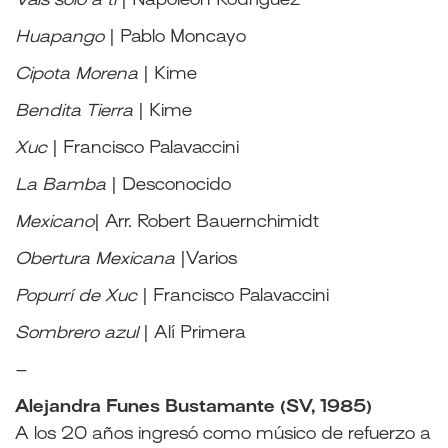
Vals solo a ti
|
Napoleón Rodríguez
Huapango
|
Pablo Moncayo
Cipota Morena
|
Kime
Bendita
Tierra
|
Kime
Xuc
|
Francisco Palavaccini
La Bamba
|
Desconocido
Mexicano
|
Arr. Robert Bauernchimidt
Obertura Mexicana
|
Varios
Popurrí de Xuc
|
Francisco Palavaccini
Sombrero azul
|
Alí Primera
–
Alejandra Funes Bustamante (SV, 1985)
A los 20 años ingresó como músico de refuerzo a