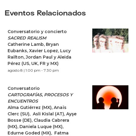
Eventos Relacionados
Conversatorio y concierto
SACRED REALISM
Catherine Lamb, Bryan
Eubanks, Xavier Lopez, Lucy
Railton, Jordan Paul y Aleida
Pérez (US, UK, FR y MX)
agosto 8 | 1:00 pm
-
7:30 pm
Conversatorio
CARTOGRAFÍAS, PROCESOS Y
ENCUENTROS
Alma Gutiérrez (MX), Anaïs
Clerc (SU), Asli Kislal (AT), Ayşe
Bosse (DE), Claudia Cabrera
(MX), Daniela Luque (MX),
Edurne Goded (MX), Fatma